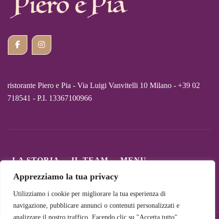
ristorante Piero e Pia - Via Luigi Vanvitelli 10 Milano - +39 02
718541 - P.I. 13367100966
LA STORIA
IL TEAM
MENU
CARTA DEI VINI
COLLABORAZIONI
Apprezziamo la tua privacy
I NOSTRI PIATTI
CONTATTI
PRIVACY
Utilizziamo i cookie per migliorare la tua esperienza di
navigazione, pubblicare annunci o contenuti personalizzati e
analizzare il nostro traffico. Facendo clic su "Accetta tutto",