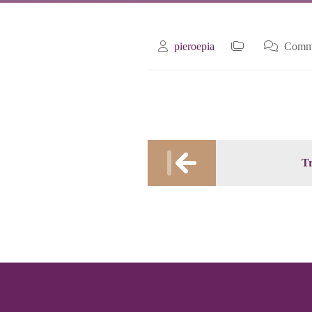
pieroepia
Commen
Post
Tr
navigation