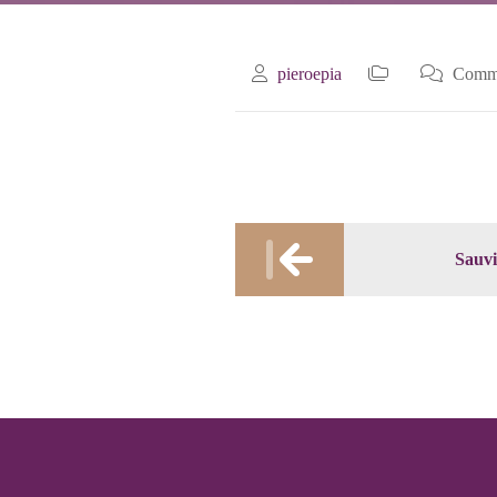
pieroepia
Commen
Post
Sauvi
navigation