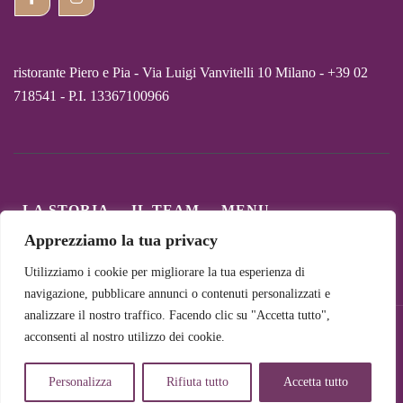
ristorante Piero e Pia - Via Luigi Vanvitelli 10 Milano - +39 02
718541 - P.I. 13367100966
LA STORIA
IL TEAM
MENU
CARTA DEI VINI
COLLABORAZIONI
Apprezziamo la tua privacy
I NOSTRI PIATTI
CONTATTI
PRIVACY
Utilizziamo i cookie per migliorare la tua esperienza di
navigazione, pubblicare annunci o contenuti personalizzati e
analizzare il nostro traffico. Facendo clic su "Accetta tutto",
© Copyright 2026. All Rights Reserved. Powered by UFOLAB
acconsenti al nostro utilizzo dei cookie.
www.ufolab.it
Personalizza
Rifiuta tutto
Accetta tutto
mar sab 12.30 14.00 19.30 22 dom 12.30 14.00