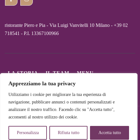
ristorante Piero e Pia - Via Luigi Vanvitelli 10 Milano - +39 02
718541 - P.I. 13367100966
LA STORIA
IL TEAM
MENU
CARTA DEI VINI
COLLABORAZIONI
Apprezziamo la tua privacy
I NOSTRI PIATTI
CONTATTI
PRIVACY
Utilizziamo i cookie per migliorare la tua esperienza di
navigazione, pubblicare annunci o contenuti personalizzati e
analizzare il nostro traffico. Facendo clic su "Accetta tutto",
© Copyright 2026. All Rights Reserved. Powered by UFOLAB
acconsenti al nostro utilizzo dei cookie.
www.ufolab.it
Personalizza
Rifiuta tutto
Accetta tutto
mar sab 12.30 14.00 19.30 22 dom 12.30 14.00