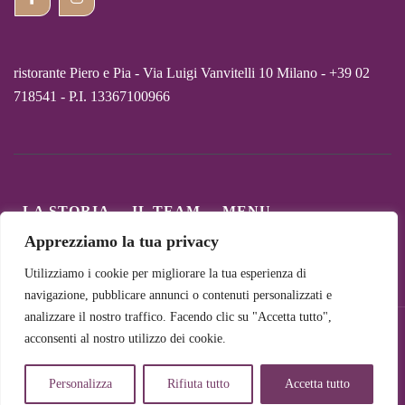
ristorante Piero e Pia - Via Luigi Vanvitelli 10 Milano - +39 02
718541 - P.I. 13367100966
LA STORIA
IL TEAM
MENU
CARTA DEI VINI
COLLABORAZIONI
Apprezziamo la tua privacy
I NOSTRI PIATTI
CONTATTI
PRIVACY
Utilizziamo i cookie per migliorare la tua esperienza di
navigazione, pubblicare annunci o contenuti personalizzati e
analizzare il nostro traffico. Facendo clic su "Accetta tutto",
© Copyright 2026. All Rights Reserved. Powered by UFOLAB
acconsenti al nostro utilizzo dei cookie.
www.ufolab.it
Personalizza
Rifiuta tutto
Accetta tutto
mar sab 12.30 14.00 19.30 22 dom 12.30 14.00