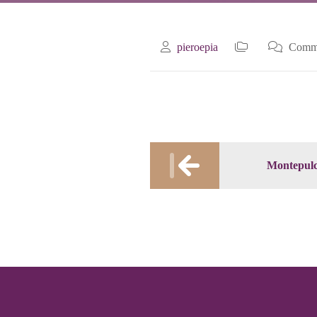
pieroepia
Commen
Post
Montepulc
navigation