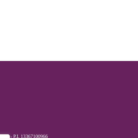
718541 - P.I. 13367100966