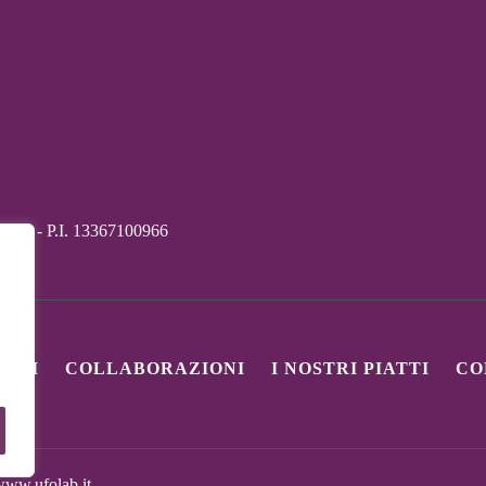
718541 - P.I. 13367100966
VINI
COLLABORAZIONI
I NOSTRI PIATTI
CO
ww.ufolab.it