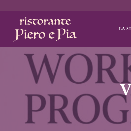
LA S
V