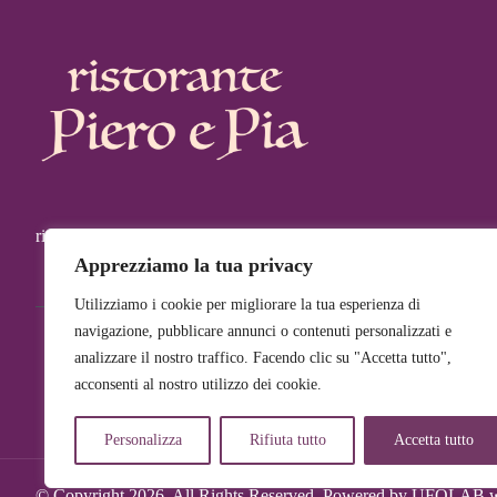
ristorante Piero e Pia - Via Luigi Vanvitelli 10 Milano - +39 02 
Apprezziamo la tua privacy
Utilizziamo i cookie per migliorare la tua esperienza di
navigazione, pubblicare annunci o contenuti personalizzati e
analizzare il nostro traffico. Facendo clic su "Accetta tutto",
LA STORIA
IL TEAM
MENU
CARTA DEI 
acconsenti al nostro utilizzo dei cookie.
Personalizza
Rifiuta tutto
Accetta tutto
© Copyright 2026. All Rights Reserved. Powered by UFOLAB w